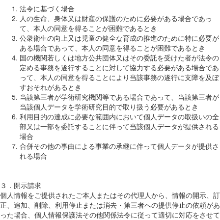
法令に基づく場合
人の生命、身体又は財産の保護のために必要がある場合であっ
て、本人の同意を得ることが困難であるとき
公衆衛生の向上又は児童の健全な育成の推進のために特に必要が
ある場合であって、本人の同意を得ることが困難であるとき
国の機関若しくは地方公共団体又はその委託を受けた者が法令の
定める事務を遂行することに対して協力する必要がある場合であ
って、本人の同意を得ることにより当該事務の遂行に支障を及ぼ
すおそれがあるとき
当該第三者が学術研究機関等である場合であって、当該第三者が
当該個人データを学術研究目的で取り扱う必要があるとき
利用目的の達成に必要な範囲内において個人データの取扱いの全
部又は一部を委託することに伴って当該個人データが提供される
場合
合併その他の事由による事業の承継に伴って個人データが提供さ
れる場合
３．開示請求
個人情報をご提供されたご本人またはその代理人から、情報の開示、訂
正、追加、削除、利用停止または消去・第三者への提供停止の依頼があ
った場合、個人情報保護法その他関係法令に従って適切に対応をさせて