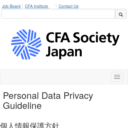
Job Board
CFA Institute
Contact Us
Toggl
naviga
Personal Data Privacy
Guideline
個人情報保護方針