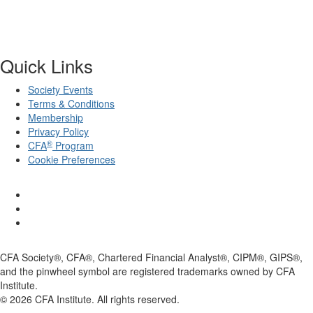
Quick Links
Society Events
Terms & Conditions
Membership
Privacy Policy
®
CFA
Program
Cookie Preferences
CFA Society®, CFA®, Chartered Financial Analyst®, CIPM®, GIPS®,
and the pinwheel symbol are registered trademarks owned by CFA
Institute.
©
2026
CFA Institute. All rights reserved.