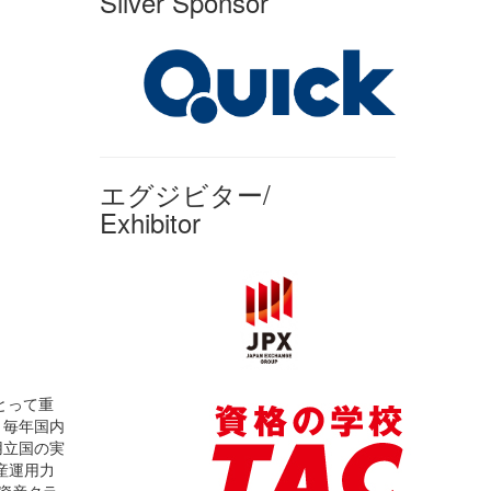
Silver Sponsor
エグジビター/
Exhibitor
とって重
。毎年国内
用立国の実
産運用力
資産クラ