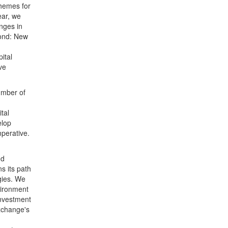
themes for
ear, we
enges in
yond: New
ital
ve
umber of
tal
elop
perative.
nd
s its path
gies. We
vironment
investment
Exchange's