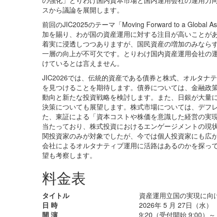
スから議論を展開します。
前回のJIC2025のテーマ「Moving Forward to a Gl
加を賜り、わが国の資産運用に対する注目が高いことが
着実に浸透しつつありますが、国民資産の増加のみなら
一層の向上が不可欠です。とりわけ国内資産運用会社の
けているとは言えません。
JIC2026では、伝統的資産である債券と株式、オルタ
を見つけることを期待します。債券については、金融政
動向と新たな投資戦略を検討します。また、日銀が大量
決策についても展望します。株式市場については、デフ
た、東証による「資本コストや株価を意識した経営の実
当たっており、株式投資におけるエンゲージメントの現
関投資家のみが対象でしたが、今では個人投資家にも広
会社によるオルタナティブ運用に活路はあるのかを探っ
望も考察します。
料金表
タイトル
資産運用立国の実現に向け
日 時
2026年 5 月 27日（水）
開 演
9:20（受付開始 9:00）