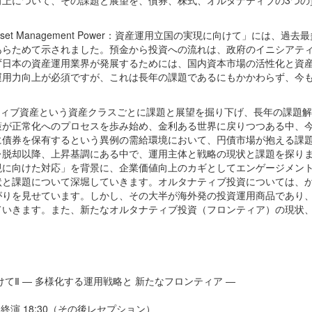
obal Asset Management Power：資産運用立国の実現に向けて」には、過
あらためて示されました。預金から投資への流れは、政府のイニシアテ
ず日本の資産運用業界が発展するためには、国内資本市場の活性化と資
運用力向上が必須ですが、これは長年の課題であるにもかかわらず、今
ナティブ資産という資産クラスごとに課題と展望を掘り下げ、長年の課題
策が正常化へのプロセスを歩み始め、金利ある世界に戻りつつある中、
に債券を保有するという異例の需給環境において、円債市場が抱える課
レ脱却以降、上昇基調にある中で、運用主体と戦略の現状と課題を探り
現に向けた対応」を背景に、企業価値向上のカギとしてエンゲージメン
状と課題について深堀していきます。オルタナティブ投資については、
がりを見せています。しかし、その大半が海外発の投資運用商品であり
ていきます。また、新たなオルタナティブ投資（フロンティア）の現状
てⅡ ― 多様化する運用戦略と 新たなフロンティア ―
～ 終演 18:30（その後レセプション）