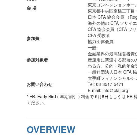
東京コンベンションホー
会 場
東京都中央区京橋三丁目 1
日本 CFA 協会会員 （Regular, 
海外の他の CFA ソサイ
CFA 協会会員（CFA 
CFA 受験者
参加費
協力団体会員
一般
金融業界の最高経営者責任者
参加対象者
産運用に関連する部署の
わる方。公的・私的年金
一般社団法人日本 CFA 協会 
大手町フィナンシャルシ
お問い合わせ
Tel: 03-3517-5471
E-mail: info＠cfaj.org
* EB: Early Bird ( 早期割引 ) 料金で
5月6日
もしくは EB
ください。
OVERVIEW