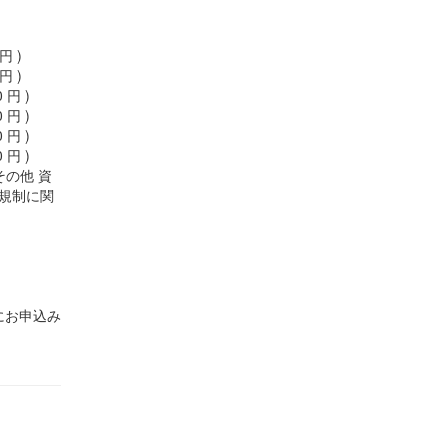
 円 )
 円 )
0 円 )
0 円 )
0 円 )
0 円 )
その他 資
規制に関
にお申込み