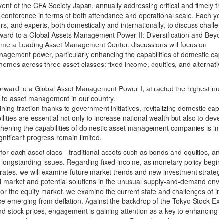
ent of the CFA Society Japan, annually addressing critical and timely 
st conference in terms of both attendance and operational scale. Each y
rs, and experts, both domestically and internationally, to discuss chall
ward to a Global Assets Management Power II: Diversification and Be
ome a Leading Asset Management Center, discussions will focus on
agement power, particularly enhancing the capabilities of domestic cap
emes across three asset classes: fixed income, equities, and alternati
orward to a Global Asset Management Power I, attracted the highest n
on to asset management in our country.
ining traction thanks to government initiatives, revitalizing domestic capi
ies are essential not only to increase national wealth but also to dev
gthening the capabilities of domestic asset management companies is im
gnificant progress remain limited.
k for each asset class—traditional assets such as bonds and equities, a
g longstanding issues. Regarding fixed income, as monetary policy begin
t rates, we will examine future market trends and new investment strate
nd market and potential solutions in the unusual supply-and-demand en
or the equity market, we examine the current state and challenges of 
nce emerging from deflation. Against the backdrop of the Tokyo Stock 
and stock prices, engagement is gaining attention as a key to enhancing