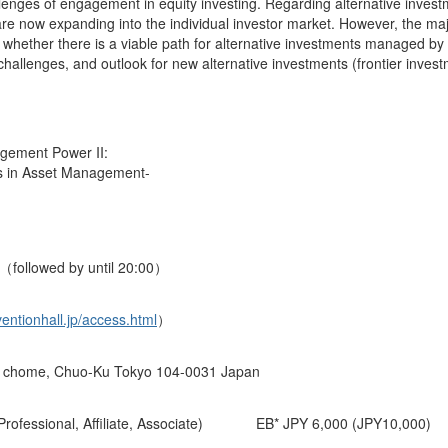
llenges of engagement in equity investing. Regarding alternative invest
y are now expanding into the individual investor market. However, the maj
 whether there is a viable path for alternative investments managed by
hallenges, and outlook for new alternative investments (frontier invest
gement Power II:
rs in Asset Management-
（followed by until 20:00）
ventionhall.jp/access.html
）
3 chome, Chuo-Ku Tokyo 104-0031 Japan
essional, Affiliate, Associate)
EB* JPY 6,000 (JPY10,000)