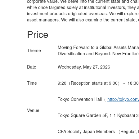
corporate value. We delve into the current state and cha
while once targeted solely at institutional investors, the
investment products originated overseas. We will explore
asset managers. We will also examine the current state, c
Price
Moving Forward to a Global Assets Mana
Theme
Diversification and Beyond: New Frontie
Date
Wednesday, May 27, 2026
Time
9:20（Reception starts at 9:00）～ 18:30
Tokyo Convention Hall（
http://tokyo.con
Venue
Tokyo Square Garden 5F, 1-1 Kyobashi 
CFA Society Japan Members （Regular, Prof