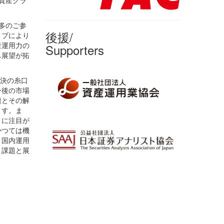
去最多のご参
後援/
ィブにより
産運用力の
Supporters
も展望が拓
解決の糸口
今後の市場
題とその解
ます。ま
トに注目が
かつては機
、国内運用
、課題と展