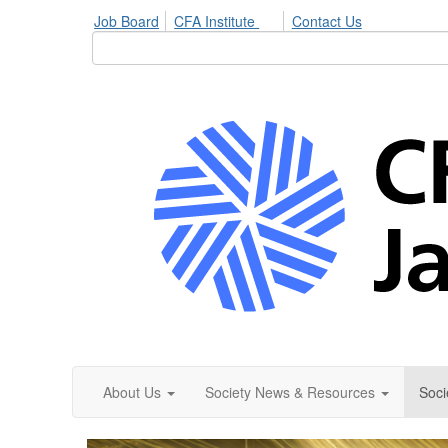
Job Board
CFA Institute
Contact Us
About Us
Society News & Resources
Soci