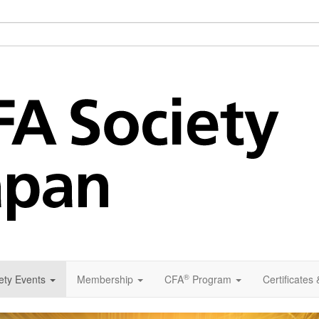
®
ety Events
Membership
CFA
Program
Certificates