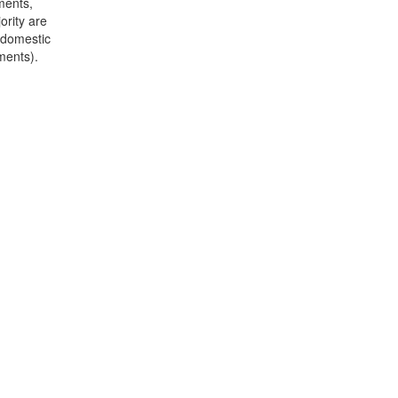
ments,
ority are
 domestic
ments).