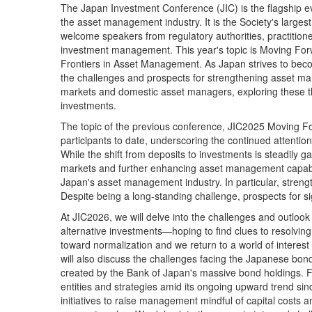
The Japan Investment Conference (JIC) is the flagship ev
the asset management industry. It is the Society's large
welcome speakers from regulatory authorities, practitione
investment management. This year's topic is Moving For
Frontiers in Asset Management. As Japan strives to bec
the challenges and prospects for strengthening asset man
markets and domestic asset managers, exploring these th
investments.
The topic of the previous conference, JIC2025 Moving F
participants to date, underscoring the continued attenti
While the shift from deposits to investments is steadily ga
markets and further enhancing asset management capabilit
Japan's asset management industry. In particular, stren
Despite being a long-standing challenge, prospects for si
At JIC2026, we will delve into the challenges and outloo
alternative investments—hoping to find clues to resolvin
toward normalization and we return to a world of interes
will also discuss the challenges facing the Japanese bo
created by the Bank of Japan's massive bond holdings. F
entities and strategies amid its ongoing upward trend si
initiatives to raise management mindful of capital costs 