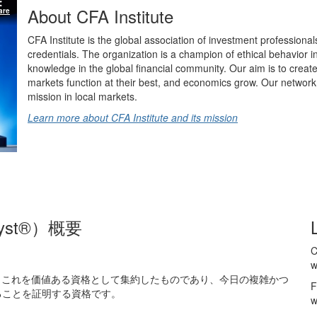
About CFA Institute
are
CFA Institute is the global association of investment professional
credentials. The organization is a champion of ethical behavior 
knowledge in the global financial community. Our aim is to create
markets function at their best, and economics grow. Our network 
mission in local markets.
Learn more about CFA Institute and its mission
alyst®）概要
、これを価値ある資格として集約したものであり、今日の複雑かつ
F
ることを証明する資格です。
w