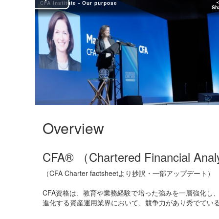
CFA Institute - Our purpose
Play
Sh
Video
Overview
CFA® （Chartered Financial An
（CFA Charter factsheetより抄訳・一部アップデート）
CFA資格は、教育や業務経験で培った強みを一層強化し
進化する資産運用業界において、競争力があり秀でてい