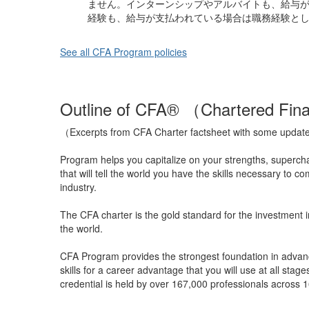
ません。インターンシップやアルバイトも、給与
経験も、給与が支払われている場合は職務経験と
See all CFA Program policies
Outline of CFA® （Chartered Fin
（Excerpts from CFA Charter factsheet with some upda
Program helps you capitalize on your strengths, superch
that will tell the world you have the skills necessary to
industry.
The CFA charter is the gold standard for the investment i
the world.
CFA Program provides the strongest foundation in advan
skills for a career advantage that you will use at all sta
credential is held by over 167,000 professionals across 1