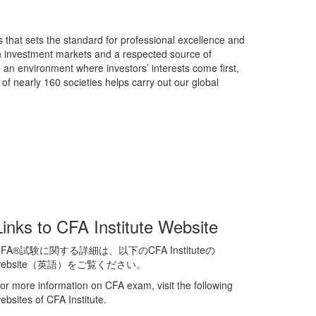
s that sets the standard for professional excellence and
in investment markets and a respected source of
 an environment where investors’ interests come first,
of nearly 160 societies helps carry out our global
Links to CFA Institute Website
CFA®試験に関する詳細は、以下のCFA Instituteの
website（英語）をご覧ください。
or more information on CFA exam, visit the following
ebsites of CFA Institute.