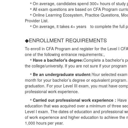
＊On average, candidates spend 300+ hours of study p
＊All exam questions are based on CFA Program curri
＊Online Learning Ecosystem, Practice Questions, Moc
Provider List.
＊On average, it takes 4+ years to complete the full 
◆ENROLLMENT REQUIREMENTS
To enroll in CFA Program and register for the Level I CF
one of the following entrance requirements:。
＊
Have a bachelor's degree:
Complete a bachelor's p
the college/university. If you are not sure if your program
＊
Be an undergraduate student:
Your selected exam
month for your bachelor’s degree or equivalent program. 
graduation. For your Level III exam, you must have comp
professional work experience.
＊
Carried out professional work experience：
Have 
education that was acquired over a minimum of three sequ
Level I exam. The dates of education and professional w
of work experience and higher education to achieve the
1,000 hours per year.