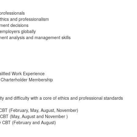
professionals
thics and professionalism
ment decisions
employers globally
tment analysis and management skills
fied Work Experience
 Charterholder Membership
 and difficulty with a core of ethics and professional standards
CBT (February, May, August, November)
 CBT (May, August and November )
y CBT (February and August)