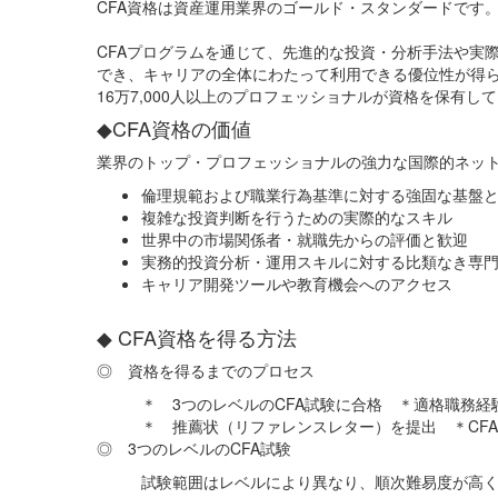
CFA資格は資産運用業界のゴールド・スタンダードです
CFAプログラムを通じて、先進的な投資・分析手法や実
でき、キャリアの全体にわたって利用できる優位性が得ら
16万7,000人以上のプロフェッショナルが資格を保有し
◆CFA資格の価値
業界のトップ・プロフェッショナルの強力な国際的ネッ
倫理規範および職業行為基準に対する強固な基盤
複雑な投資判断を行うための実際的なスキル
世界中の市場関係者・就職先からの評価と歓迎
実務的投資分析・運用スキルに対する比類なき専
キャリア開発ツールや教育機会へのアクセス
◆ CFA資格を得る方法
◎ 資格を得るまでのプロセス
＊ 3つのレベルのCFA試験に合格 ＊適格職務経
＊ 推薦状（リファレンスレター）を提出 ＊CFA In
◎ 3つのレベルのCFA試験
試験範囲はレベルにより異なり、順次難易度が高