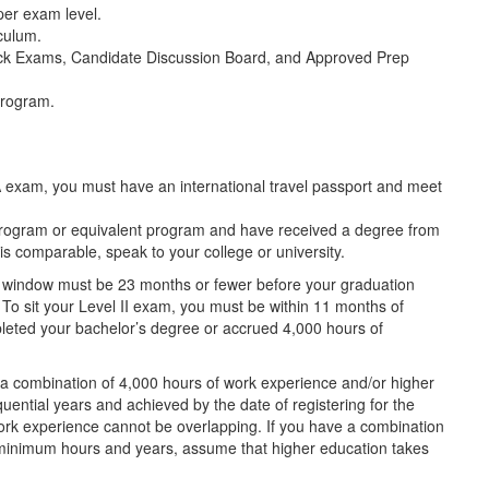
er exam level.
culum.
k Exams, Candidate Discussion Board, and Approved Prep
program.
A exam, you must have an international travel passport and meet
rogram or equivalent program and have received a degree from
 is comparable, speak to your college or university.
 window must be 23 months or fewer before your graduation
To sit your Level II exam, you must be within 11 months of
leted your bachelor’s degree or accrued 4,000 hours of
a combination of 4,000 hours of work experience and/or higher
ential years and achieved by the date of registering for the
ork experience cannot be overlapping. If you have a combination
 minimum hours and years, assume that higher education takes