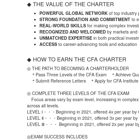
◆ THE VALUE OF THE CHARTER
POWERFUL GLOBAL NETWORK
of top industry 
STRONG FOUNDATION AND COMMITMENT
to e
REAL-WORLD SKILLS
for making complex invest
RECOGNIZED AND WELCOMED
by markets and 
UNMATCHED EXPERTISE
in both practical inves
ACCESS
to career-advancing tools and education
◆ HOW TO EARN THE CFA CHARTER
◎ THE PATH TO BECOMING A CHARTERHOLDER
＊Pass Three Levels of the CFA Exam ＊Achieve Quali
＊Submit Reference Letters ＊Apply for CFA Institute
◎ COMPLETE THREE LEVELS OF THE CFA EXAM
Focus areas vary by exam level, increasing in complexity
across all levels.
LEVEL Ⅰ・・・Beginning in 2021, offered 4x per year by 
LEVEL Ⅱ・・・Beginning in 2021, offered 3x per year by
LEVEL Ⅲ・・・ Beginning in 2021, offered 2x per year b
◎EXAM SUCCESS INCLUDES