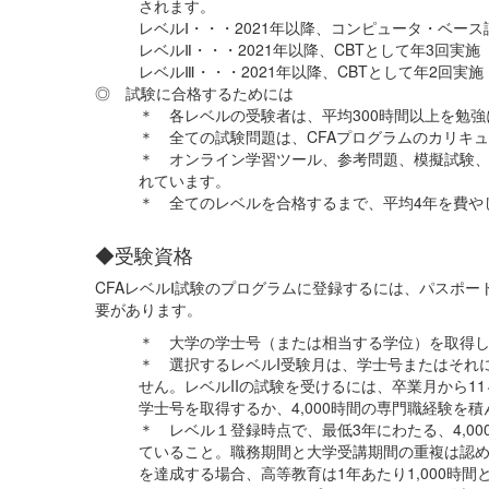
されます。
レベルⅠ・・・2021年以降、コンピュータ・ベース
レベルⅡ・・・2021年以降、CBTとして年3回実施
レベルⅢ・・・2021年以降、CBTとして年2回実
◎ 試験に合格するためには
＊ 各レベルの受験者は、平均300時間以上を勉
＊ 全ての試験問題は、CFAプログラムのカリキ
＊ オンライン学習ツール、参考問題、模擬試験
れています。
＊ 全てのレベルを合格するまで、平均4年を費や
◆受験資格
CFAレベルⅠ試験のプログラムに登録するには、パスポー
要があります。
＊ 大学の学士号（または相当する学位）を取得
＊ 選択するレベルI受験月は、学士号またはそれ
せん。レベルIIの試験を受けるには、卒業月から1
学士号を取得するか、4,000時間の専門職経験を
＊ レベル１登録時点で、
最低3年にわたる、4,
ていること。職務期間と大学受講期間の重複は認
を達成する場合、高等教育は1年あたり1,000時間