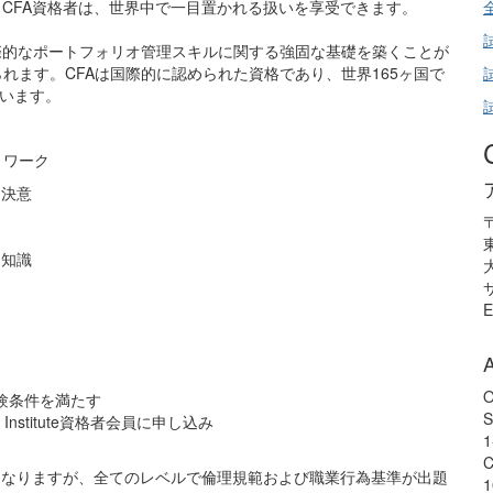
。CFA資格者は、世界中で一目置かれる扱いを享受できます。
試
際的なポートフォリオ管理スキルに関する強固な基礎を築くことが
れます。CFAは国際的に認められた資格であり、世界165ヶ国で
試
ています。
試
トワーク
と決意
〒
門知識
E
O
験条件を満たす
S
stitute資格者会員に申し込み
1
C
くなりますが、全てのレベルで倫理規範および職業行為基準が出題
1