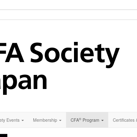
®
ety Events
Membership
CFA
Program
Certificates