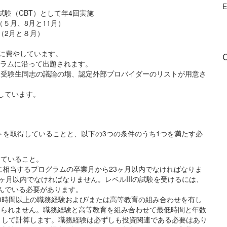
E
試験（CBT）として年4回実施
（５月、8月と11月）
施（2月と８月）
強に費やしています。
C
ュラムに沿って出題されます。
、受験生同志の議論の場、認定外部プロバイダーのリストが用意さ
しています。
トを取得していることと、以下の3つの条件のうち1つを満たす必
していること。
に相当するプログラムの卒業月から23ヶ月以内でなければなりま
1ヶ月以内でなければなりません。レベルIIIの試験を受けるには、
積んでいる必要があります。
000時間以上の職務経験および/または高等教育の組み合わせを有し
められません。職務経験と高等教育を組み合わせて最低時間と年数
として計算します。
職務経験は必ずしも投資関連である必要はあり