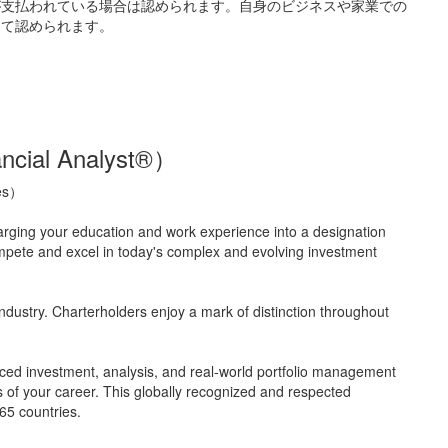
が支払われている場合は認められます。自身のビジネスや家業での
して認められます。
ancial Analyst®）
tes）
arging your education and work experience into a designation
 compete and excel in today's complex and evolving investment
ndustry. Charterholders enjoy a mark of distinction throughout
ced investment, analysis, and real-world portfolio management
ges of your career. This globally recognized and respected
65 countries.