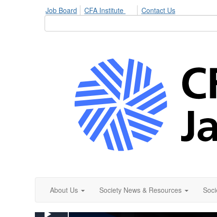
Job Board
CFA Institute
Contact Us
About Us
Society News & Resources
Soci